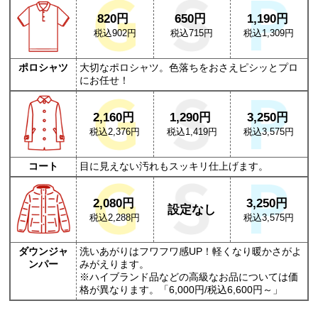
820円
650円
1,190円
税込902円
税込715円
税込1,309円
ポロシャツ
大切なポロシャツ。色落ちをおさえピシッとプロ
にお任せ！
2,160円
1,290円
3,250円
税込2,376円
税込1,419円
税込3,575円
コート
目に見えない汚れもスッキリ仕上げます。
2,080円
3,250円
設定なし
税込2,288円
税込3,575円
ダウンジャ
洗いあがりはフワフワ感UP！軽くなり暖かさがよ
ンパー
みがえります。
※ハイブランド品などの高級なお品については価
格が異なります。「6,000円/税込6,600円～」