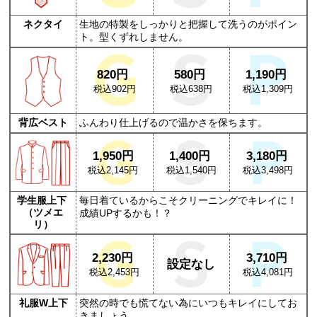
ネクタイ
生地の特製をしっかりと把握して洗うのがポイン
ト。型くずれしません。
820円
580円
1,190円
税込902円
税込638円
税込1,309円
背広ベスト
ふんわり仕上げるので温かさを保ちます。
1,950円
1,400円
3,180円
税込2,145円
税込1,540円
税込3,498円
学生服上下
毎日着ているからこそクリーニングでキレイに！
（ツメエ
成績UPするかも！？
リ）
2,230円
3,710円
設定なし
税込2,453円
税込4,081円
礼服W上下
突然の時でも慌てない為にいつもキレイにしてお
きましょう。