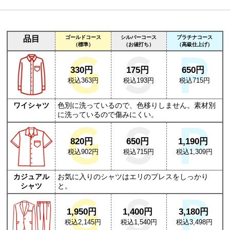
品目
ゴールドコース
シルバーコース
プラチナコース
（標準）
（お値打ち）
（高級仕上げ）
330円
175円
650円
税込363円
税込193円
税込715円
ワイシャツ
色別に洗っているので、色移りしません。素材別
に洗っているので傷みにくい。
820円
650円
1,190円
税込902円
税込715円
税込1,309円
カジュアル
お気に入りのシャツはエリのプレスをしっかり
シャツ
と。
1,950円
1,400円
3,180円
税込2,145円
税込1,540円
税込3,498円